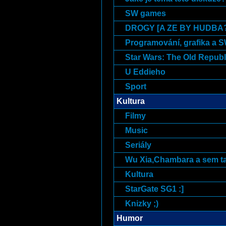
SW games
DROGY [A ZE BY HUDBA?:
Programování, grafika a 
Star Wars: The Old Republ
U Eddieho
Sport
Kultura
Filmy
Music
Seriály
Wu Xia,Chambara a sem t
Kultura
StarGate SG1 :]
Knizky ;)
Humor