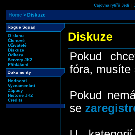
Čajovna rytířů Jedi
||
Home
> Diskuze
Rogue Squad
Diskuze
O klanu
Členové
Uživatelé
Diskuze
Pokud chcet
Odkazy
Servery JK2
Přihlášení
fóra, musíte
Dokumenty
Hodnosti
Vyznamenání
Zápasy
Pokud nemát
Historie JK2
Credits
se
zaregistr
U kategori