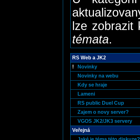
aktualizova
lze zobrazi
témata
.
RS Web a JK2
!
Novinky
Novinky na webu
Kdy se hraje
Lameni
RS public Duel Cup
Zajem o novy server?
VGOS JK2/JK3 servery
Veřejná
Jaké je téma této diskuze?