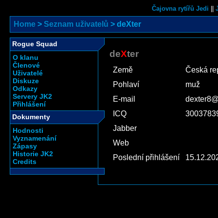
Čajovna rytířů Jedi
||
Home
>
Seznam uživatelů
> deXter
Rogue Squad
de
X
ter
O klanu
Členové
Země
Česká re
Uživatelé
Diskuze
Pohlaví
muž
Odkazy
Servery JK2
E-mail
dexter8
Přihlášení
ICQ
3003783
Dokumenty
Jabber
Hodnosti
Vyznamenání
Web
Zápasy
Historie JK2
Poslední přihlášení
15.12.20
Credits